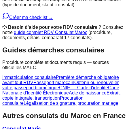
(type de document, statut, consulat).
Créer ma checklist →
💡
Besoin d'aide pour votre RDV consulaire ?
Consultez
notre
guide complet RDV Consulat Maroc
(procédure,
documents, délais, comparatif 17 consulats).
Guides démarches consulaires
Procédure complète et documents requis — sources
officielles MAEC.
Immatriculation consulaire
Première démarche obligatoire
avant tout RDV
Passeport marocain
Obtenir ou renouveler
votre passeport biométrique
CNIE — Carte d'identité
Carte
Nationale d'Identité Électronique
Acte de naissance
Extrait,
copie intégrale, transcription
Procuration
consulaire
Légalisation de signature, procuration mariage
Autres consulats du Maroc en France
Consulat Paris